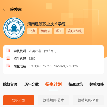
院校库
河南建筑职业技术学院
公办
河南省
理工
高职(专科)
学校校训
求实严谨、团结奋进
招生代码
6269
招生电话
(0371)67875027
67875029
55171265
院校首页
历年分数
招生计划
招生政策
探校攻略
院校计划
投档规则/艺术
投档规则/体育