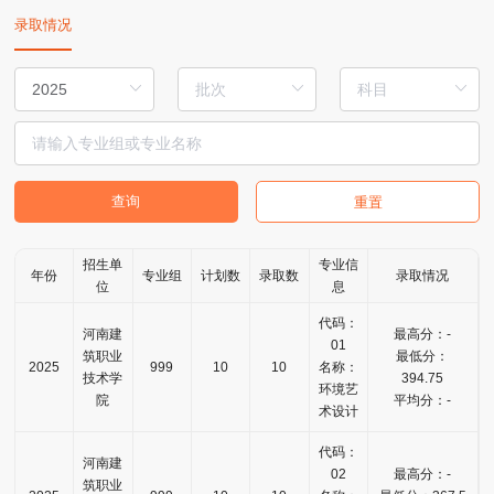
录取情况
查询
重置
招生单
专业信
年份
专业组
计划数
录取数
录取情况
位
息
代码：
河南建
最高分：-
01
筑职业
最低分：
2025
999
10
10
名称：
技术学
394.75
环境艺
院
平均分：-
术设计
代码：
河南建
02
最高分：-
筑职业