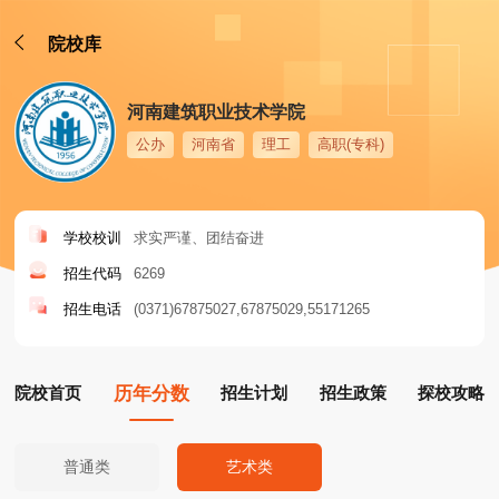
院校库
河南建筑职业技术学院
公办
河南省
理工
高职(专科)
学校校训
求实严谨、团结奋进
招生代码
6269
招生电话
(0371)67875027
67875029
55171265
院校首页
历年分数
招生计划
招生政策
探校攻略
普通类
艺术类